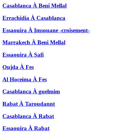
Casablanca
À
Beni Mellal
Errachidia
À
Casablanca
Essaouira
À
Imsouane -croisement-
Marrakech
À
Beni Mellal
Essaouira
À
Safi
Oujda
À
Fes
Al Hoceima
À
Fes
Casablanca
À
guelmim
Rabat
À
Taroudannt
Casablanca
À
Rabat
Essaouira
À
Rabat