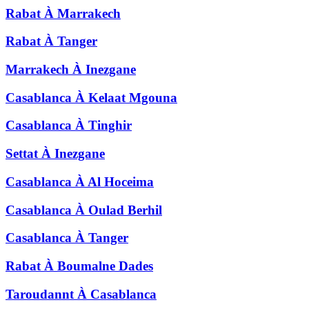
Rabat
À
Marrakech
Rabat
À
Tanger
Marrakech
À
Inezgane
Casablanca
À
Kelaat Mgouna
Casablanca
À
Tinghir
Settat
À
Inezgane
Casablanca
À
Al Hoceima
Casablanca
À
Oulad Berhil
Casablanca
À
Tanger
Rabat
À
Boumalne Dades
Taroudannt
À
Casablanca