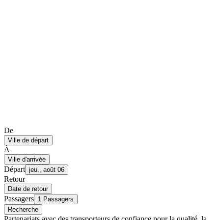
De
Ville de départ
À
Ville d'arrivée
Départ
jeu., août 06
Retour
Date de retour
Passagers
1 Passagers
Recherche
Partenariats avec des transporteurs de confiance pour la qualité, la