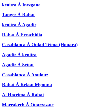
kenitra
À
Inezgane
Tanger
À
Rabat
kenitra
À
Agadir
Rabat
À
Errachidia
Casablanca
À
Oulad Teima (Houara)
Agadir
À
kenitra
Agadir
À
Settat
Casablanca
À
Aoulouz
Rabat
À
Kelaat Mgouna
Al Hoceima
À
Rabat
Marrakech
À
Ouarzazate