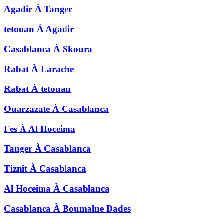
Agadir
À
Tanger
tetouan
À
Agadir
Casablanca
À
Skoura
Rabat
À
Larache
Rabat
À
tetouan
Ouarzazate
À
Casablanca
Fes
À
Al Hoceima
Tanger
À
Casablanca
Tiznit
À
Casablanca
Al Hoceima
À
Casablanca
Casablanca
À
Boumalne Dades