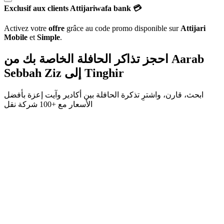
Exclusif aux clients Attijariwafa bank 💳
Activez votre
offre
grâce au code promo disponible sur
Attijari
Mobile
et
Simple
.
احجز تذاكر الحافلة الخاصة بك من
Aarab
Sebbah Ziz
إلى
Tinghir
ابحث، قارن، واشترِ تذكرة الحافلة بين
أكادير
و
آيت إعزة
بأفضل
الأسعار مع
+100 شركة نقل