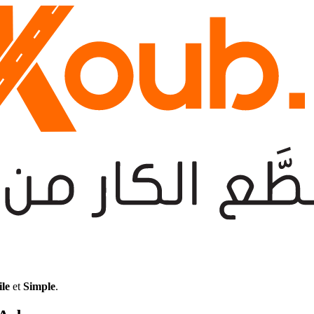
ile
et
Simple
.