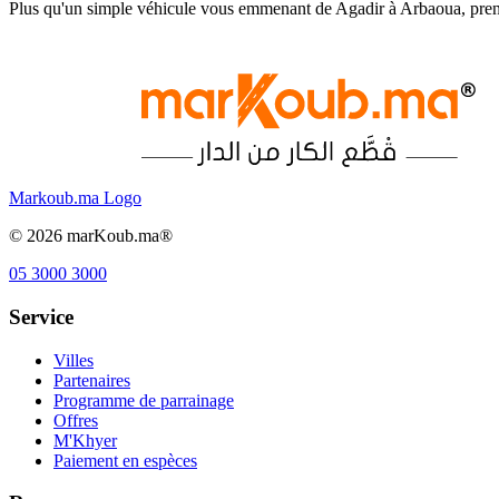
Plus qu'un simple véhicule vous emmenant de Agadir à Arbaoua, prend
Markoub.ma Logo
©
2026
marKoub.ma®
05 3000 3000
Service
Villes
Partenaires
Programme de parrainage
Offres
M'Khyer
Paiement en espèces