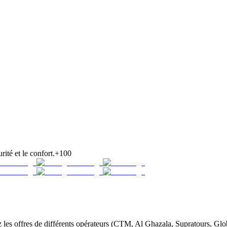
rité et le confort.
+100
s offres de différents opérateurs (CTM, Al Ghazala, Supratours, Globus