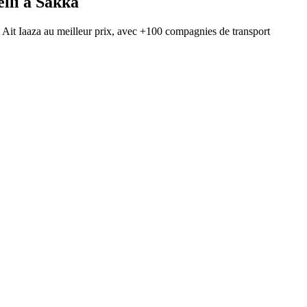
lli
à
Sakka
t
Ait Iaaza
au meilleur prix, avec
+100 compagnies de transport