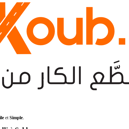
ile
et
Simple
.