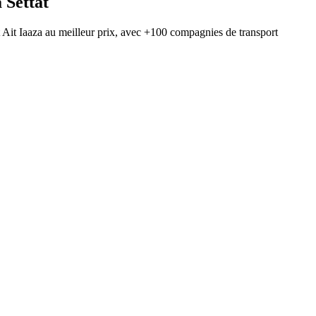
à
Settat
t
Ait Iaaza
au meilleur prix, avec
+100 compagnies de transport