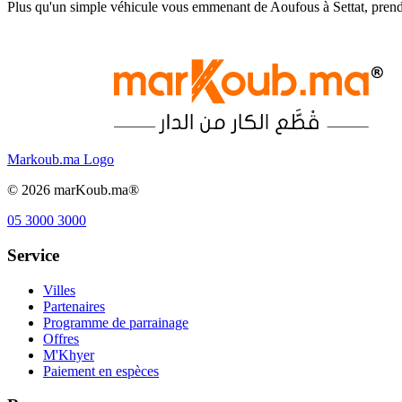
Plus qu'un simple véhicule vous emmenant de Aoufous à Settat, prend
Markoub.ma Logo
©
2026
marKoub.ma®
05 3000 3000
Service
Villes
Partenaires
Programme de parrainage
Offres
M'Khyer
Paiement en espèces