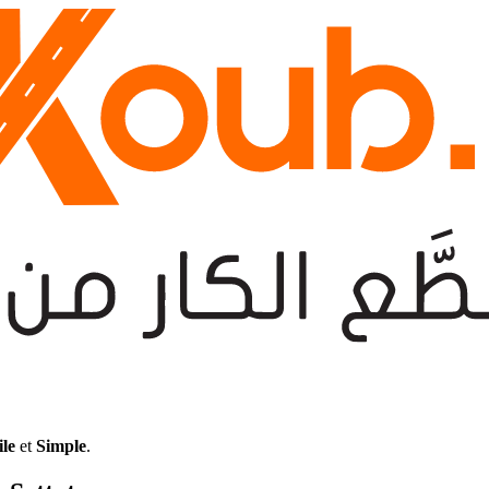
ile
et
Simple
.