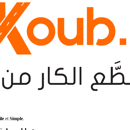
ile
et
Simple
.