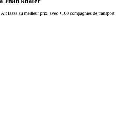
à
Jnan khater
t
Ait Iaaza
au meilleur prix, avec
+100 compagnies de transport