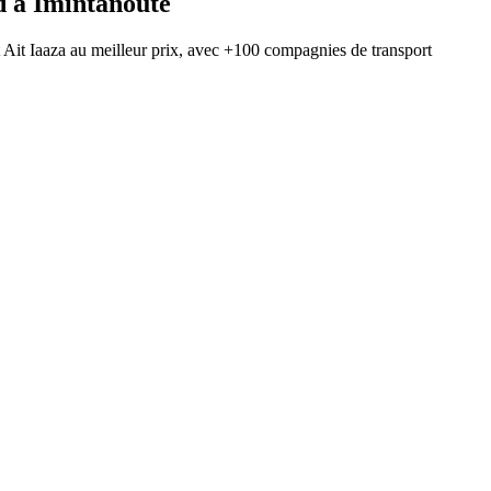
d
à
Imintanoute
t
Ait Iaaza
au meilleur prix, avec
+100 compagnies de transport