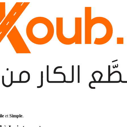
ile
et
Simple
.