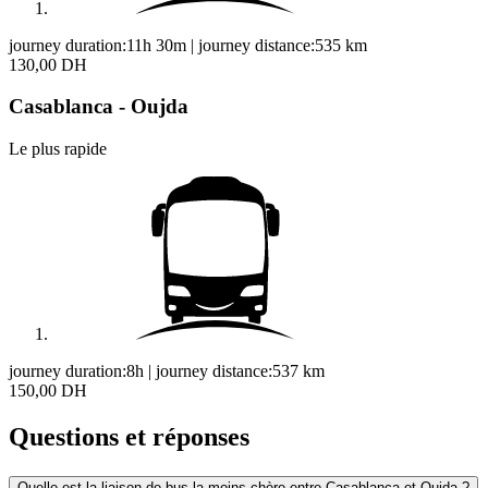
journey duration:
11h 30m
|
journey distance:
535
km
130,00 DH
Casablanca - Oujda
Le plus rapide
journey duration:
8h
|
journey distance:
537
km
150,00 DH
Questions et réponses
Quelle est la liaison de bus la moins chère entre Casablanca et Oujda ?