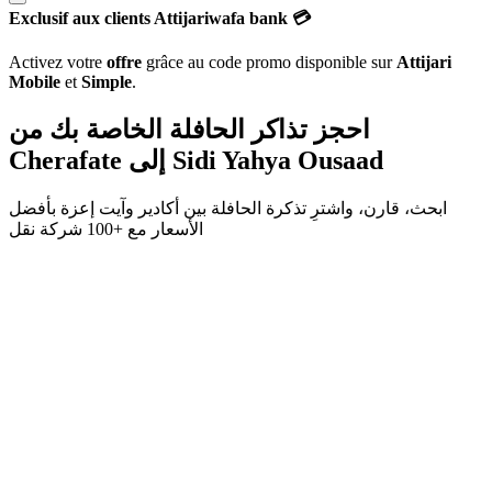
Exclusif aux clients Attijariwafa bank 💳
Activez votre
offre
grâce au code promo disponible sur
Attijari
Mobile
et
Simple
.
احجز تذاكر الحافلة الخاصة بك من
Cherafate
إلى
Sidi Yahya Ousaad
ابحث، قارن، واشترِ تذكرة الحافلة بين
أكادير
و
آيت إعزة
بأفضل
الأسعار مع
+100 شركة نقل