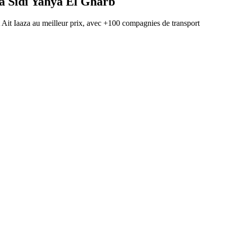
à
Sidi Yahya El Gharb
t
Ait Iaaza
au meilleur prix, avec
+100 compagnies de transport