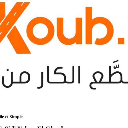
ile
et
Simple
.