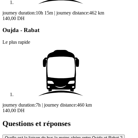
journey duration:
10h 15m
|
journey distance:
462
km
140,00 DH
Oujda - Rabat
Le plus rapide
journey duration:
7h
|
journey distance:
460
km
140,00 DH
Questions et réponses
Quelle est la liaison de bus la moins chère entre Oujda et Rabat ?