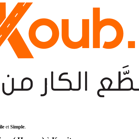
ile
et
Simple
.