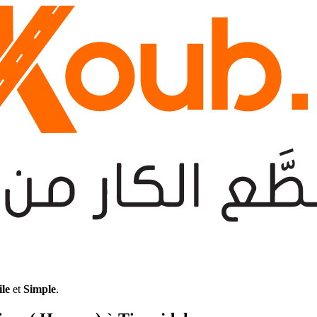
ile
et
Simple
.