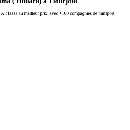
ima ( Houara)
à
Tiourjdal
t
Ait Iaaza
au meilleur prix, avec
+100 compagnies de transport