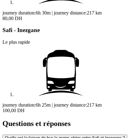
journey duration:
6h 30m
|
journey distance:
217
km
80,00 DH
Safi - Inezgane
Le plus rapide
journey duration:
6h 25m
|
journey distance:
217
km
100,00 DH
Questions et réponses
Quelle est la liaison de bus la moins chère entre Safi et Inezgane ?