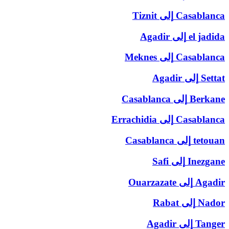
Casablanca
إلى
Tiznit
el jadida
إلى
Agadir
Casablanca
إلى
Meknes
Settat
إلى
Agadir
Berkane
إلى
Casablanca
Casablanca
إلى
Errachidia
tetouan
إلى
Casablanca
Inezgane
إلى
Safi
Agadir
إلى
Ouarzazate
Nador
إلى
Rabat
Tanger
إلى
Agadir