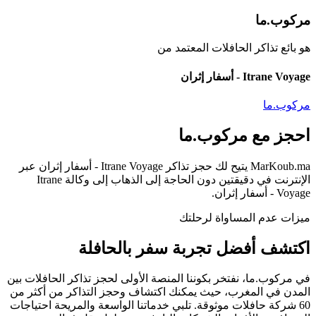
مركوب.ما
هو بائع تذاكر الحافلات المعتمد من
Itrane Voyage - أسفار إثران
مركوب.ما
احجز مع
مركوب.ما
MarKoub.ma
يتيح لك حجز تذاكر
Itrane Voyage - أسفار إثران
عبر
الإنترنت في
دقيقتين
دون الحاجة إلى الذهاب إلى وكالة
Itrane
Voyage - أسفار إثران
.
ميزات عدم المساواة لرحلتك
اكتشف أفضل
تجربة سفر
بالحافلة
في
مركوب.ما
، نفتخر بكوننا
المنصة الأولى
لحجز تذاكر الحافلات بين
المدن في المغرب، حيث يمكنك اكتشاف وحجز التذاكر من
أكثر من
60 شركة حافلات موثوقة.
تلبي خدماتنا الواسعة والمريحة احتياجات