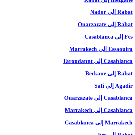
Rabat
إلى
Nador
Rabat
إلى
Ouarzazate
Fes
إلى
Casablanca
Essaouira
إلى
Marrakech
Casablanca
إلى
Taroudannt
Rabat
إلى
Berkane
Agadir
إلى
Safi
Casablanca
إلى
Ouarzazate
Casablanca
إلى
Marrakech
Marrakech
إلى
Casablanca
Rabat
إلى
Fes