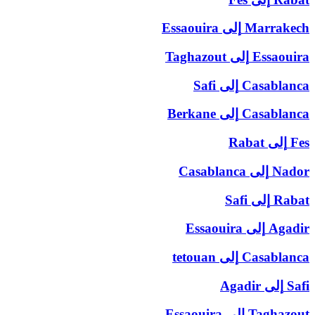
Marrakech
إلى
Essaouira
Essaouira
إلى
Taghazout
Casablanca
إلى
Safi
Casablanca
إلى
Berkane
Fes
إلى
Rabat
Nador
إلى
Casablanca
Rabat
إلى
Safi
Agadir
إلى
Essaouira
Casablanca
إلى
tetouan
Safi
إلى
Agadir
Taghazout
إلى
Essaouira