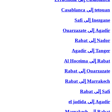
tetouan
إلى
Casablanca
Inezgane
إلى
Safi
Agadir
إلى
Ouarzazate
Nador
إلى
Rabat
Tanger
إلى
Agadir
Rabat
إلى
Al Hoceima
Ouarzazate
إلى
Rabat
Marrakech
إلى
Rabat
Safi
إلى
Rabat
Agadir
إلى
el jadida
Rabat
إلى
Marrakech