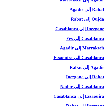
Rabat
إلى
Agadir
Oujda
إلى
Rabat
Inezgane
إلى
Casablanca
Casablanca
إلى
Fes
Marrakech
إلى
Agadir
Casablanca
إلى
Essaouira
Agadir
إلى
Rabat
Rabat
إلى
Inezgane
Casablanca
إلى
Nador
Essaouira
إلى
Casablanca
Inezgane
إلى
Rabat