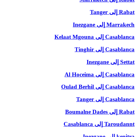
Rabat
إلى
Tanger
Marrakech
إلى
Inezgane
Casablanca
إلى
Kelaat Mgouna
Casablanca
إلى
Tinghir
Settat
إلى
Inezgane
Casablanca
إلى
Al Hoceima
Casablanca
إلى
Oulad Berhil
Casablanca
إلى
Tanger
Rabat
إلى
Boumalne Dades
Taroudannt
إلى
Casablanca
kenitra
إلى
Inezgane