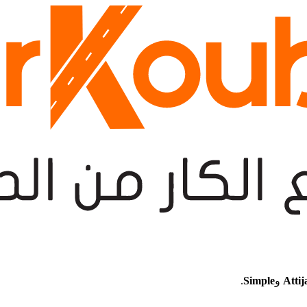
Attij
و
Simple
.