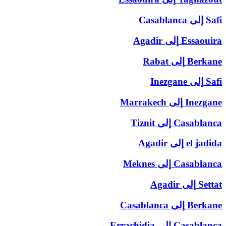
Safi
إلى
Casablanca
Essaouira
إلى
Agadir
Berkane
إلى
Rabat
Safi
إلى
Inezgane
Inezgane
إلى
Marrakech
Casablanca
إلى
Tiznit
el jadida
إلى
Agadir
Casablanca
إلى
Meknes
Settat
إلى
Agadir
Berkane
إلى
Casablanca
Casablanca
إلى
Errachidia