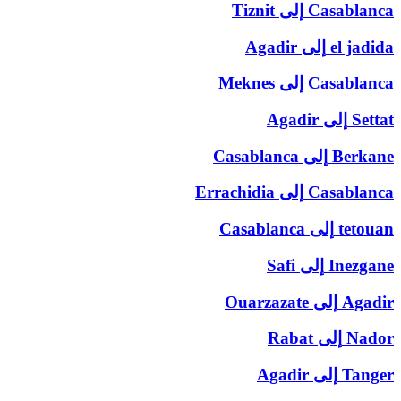
Casablanca
إلى
Tiznit
el jadida
إلى
Agadir
Casablanca
إلى
Meknes
Settat
إلى
Agadir
Berkane
إلى
Casablanca
Casablanca
إلى
Errachidia
tetouan
إلى
Casablanca
Inezgane
إلى
Safi
Agadir
إلى
Ouarzazate
Nador
إلى
Rabat
Tanger
إلى
Agadir