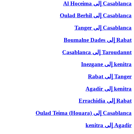
Casablanca
إلى
Al Hoceima
Casablanca
إلى
Oulad Berhil
Casablanca
إلى
Tanger
Rabat
إلى
Boumalne Dades
Taroudannt
إلى
Casablanca
kenitra
إلى
Inezgane
Tanger
إلى
Rabat
kenitra
إلى
Agadir
Rabat
إلى
Errachidia
Casablanca
إلى
Oulad Teima (Houara)
Agadir
إلى
kenitra