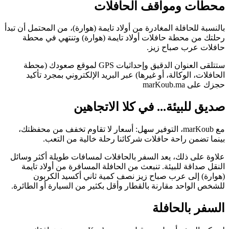
محطات ومواقف الحافلات
بالنسبة للحافلة المغادرة من أولاد تايمة (هوارة)، من المحتمل أن تبدأ
رحلتك من محطة حافلات أولاد تايمة (هوارة) وتنتهي في محطة
حافلات عرب صباح زيز.
ستتلقى العنوان الدقيق وإحداثيات GPS لموقع صعودك (محطة
الحافلات، الوكالة، أو غيرها) عبر البريد الإلكتروني بمجرد تأكيد
حجزك على marKoub.ma
صديق للبيئة... في كلا الاتجاهين
مع marKoub، التوفير سهل: أسعار لا تقاوم تخفف من محفظتك،
بينما تضمن راحة حافلات شركائنا رحلة خالية من التعب.
علاوة على ذلك، يعد السفر بالحافلات لمسافات طويلة أكثر وسائل
النقل صداقة للبيئة. تنبعث من الحافلة المسافرة من أولاد تايمة
(هوارة) إلى عرب صباح زيز نصف كمية ثاني أكسيد الكربون
للشخص الواحد مقارنة بالقطار وأقل بكثير من السيارة أو الطائرة.
السفر بالحافلة