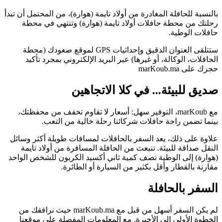
بالنسبة للحافلة المغادرة من أولاد تايمة (هوارة)، من المحتمل أن تبدأ
رحلتك من محطة حافلات أولاد تايمة (هوارة) وتنتهي في محطة
حافلات الوطية.
ستتلقى العنوان الدقيق وإحداثيات GPS لموقع صعودك (محطة
الحافلات، الوكالة، أو غيرها) عبر البريد الإلكتروني بمجرد تأكيد
حجزك على marKoub.ma
صديق للبيئة... في كلا الاتجاهين
مع marKoub، التوفير سهل: أسعار لا تقاوم تخفف من محفظتك،
بينما تضمن راحة حافلات شركائنا رحلة خالية من التعب.
علاوة على ذلك، يعد السفر بالحافلات لمسافات طويلة أكثر وسائل
النقل صداقة للبيئة. تنبعث من الحافلة المسافرة من أولاد تايمة
(هوارة) إلى الوطية نصف كمية ثاني أكسيد الكربون للشخص الواحد
مقارنة بالقطار وأقل بكثير من السيارة أو الطائرة.
السفر بالحافلة
لم يكن السفر أسهل من قبل مع marKoub.ma حيث نرافقك من
الخطوة الأولى إلى الأخيرة. مع المعلومات المفصلة على موقعنا