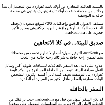
بالنسبة للحافلة المغادرة من أولاد تايمة (هوارة)، من المحتمل أن تبدأ
رحلتك من محطة حافلات أولاد تايمة (هوارة) وتنتهي في محطة
حافلات اليوسفية.
ستتلقى العنوان الدقيق وإحداثيات GPS لموقع صعودك (محطة
الحافلات، الوكالة، أو غيرها) عبر البريد الإلكتروني بمجرد تأكيد
حجزك على marKoub.ma
صديق للبيئة... في كلا الاتجاهين
مع marKoub، التوفير سهل: أسعار لا تقاوم تخفف من محفظتك،
بينما تضمن راحة حافلات شركائنا رحلة خالية من التعب.
علاوة على ذلك، يعد السفر بالحافلات لمسافات طويلة أكثر وسائل
النقل صداقة للبيئة. تنبعث من الحافلة المسافرة من أولاد تايمة
(هوارة) إلى اليوسفية نصف كمية ثاني أكسيد الكربون للشخص
الواحد مقارنة بالقطار وأقل بكثير من السيارة أو الطائرة.
السفر بالحافلة
لم يكن السفر أسهل من قبل مع marKoub.ma حيث نرافقك من
الخطوة الأولى إلى الأخيرة. مع المعلومات المفصلة على موقعنا