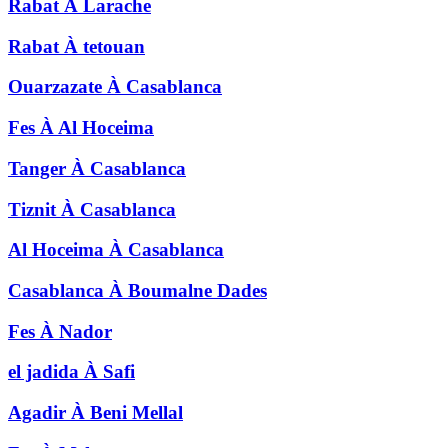
Rabat
À
Larache
Rabat
À
tetouan
Ouarzazate
À
Casablanca
Fes
À
Al Hoceima
Tanger
À
Casablanca
Tiznit
À
Casablanca
Al Hoceima
À
Casablanca
Casablanca
À
Boumalne Dades
Fes
À
Nador
el jadida
À
Safi
Agadir
À
Beni Mellal