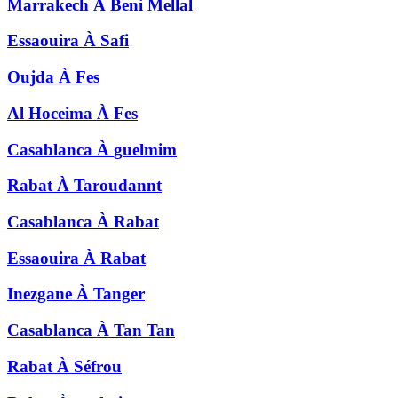
Marrakech
À
Beni Mellal
Essaouira
À
Safi
Oujda
À
Fes
Al Hoceima
À
Fes
Casablanca
À
guelmim
Rabat
À
Taroudannt
Casablanca
À
Rabat
Essaouira
À
Rabat
Inezgane
À
Tanger
Casablanca
À
Tan Tan
Rabat
À
Séfrou