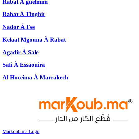
Rabat
À
guelmim
Rabat
À
Tinghir
Nador
À
Fes
Kelaat Mgouna
À
Rabat
Agadir
À
Sale
Safi
À
Essaouira
Al Hoceima
À
Marrakech
Markoub.ma Logo