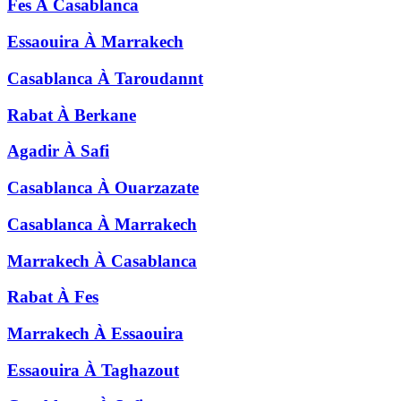
Fes
À
Casablanca
Essaouira
À
Marrakech
Casablanca
À
Taroudannt
Rabat
À
Berkane
Agadir
À
Safi
Casablanca
À
Ouarzazate
Casablanca
À
Marrakech
Marrakech
À
Casablanca
Rabat
À
Fes
Marrakech
À
Essaouira
Essaouira
À
Taghazout