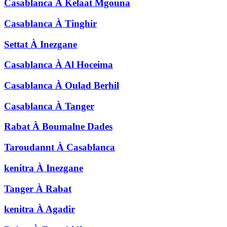
Casablanca
À
Kelaat Mgouna
Casablanca
À
Tinghir
Settat
À
Inezgane
Casablanca
À
Al Hoceima
Casablanca
À
Oulad Berhil
Casablanca
À
Tanger
Rabat
À
Boumalne Dades
Taroudannt
À
Casablanca
kenitra
À
Inezgane
Tanger
À
Rabat
kenitra
À
Agadir