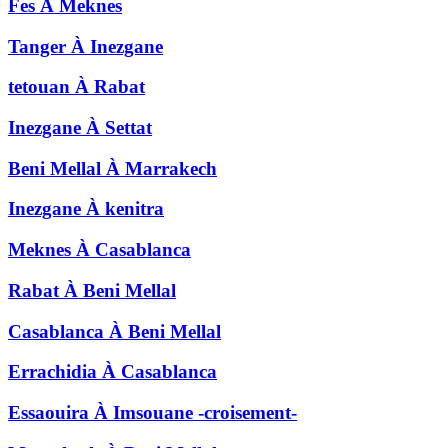
Fes
À
Meknes
Tanger
À
Inezgane
tetouan
À
Rabat
Inezgane
À
Settat
Beni Mellal
À
Marrakech
Inezgane
À
kenitra
Meknes
À
Casablanca
Rabat
À
Beni Mellal
Casablanca
À
Beni Mellal
Errachidia
À
Casablanca
Essaouira
À
Imsouane -croisement-