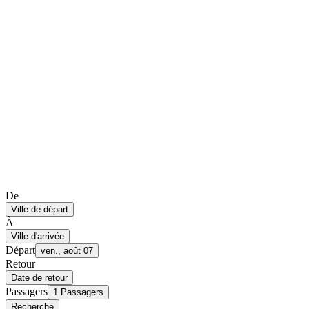
De
Ville de départ
À
Ville d'arrivée
Départ
ven., août 07
Retour
Date de retour
Passagers
1 Passagers
Recherche