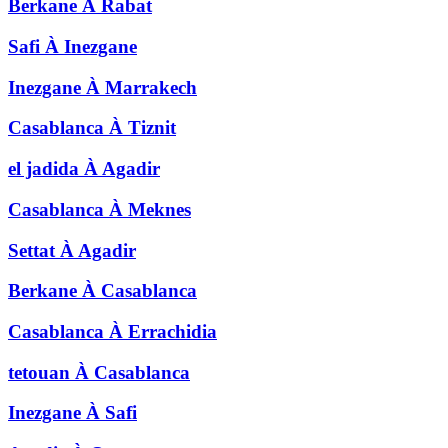
Berkane
À
Rabat
Safi
À
Inezgane
Inezgane
À
Marrakech
Casablanca
À
Tiznit
el jadida
À
Agadir
Casablanca
À
Meknes
Settat
À
Agadir
Berkane
À
Casablanca
Casablanca
À
Errachidia
tetouan
À
Casablanca
Inezgane
À
Safi