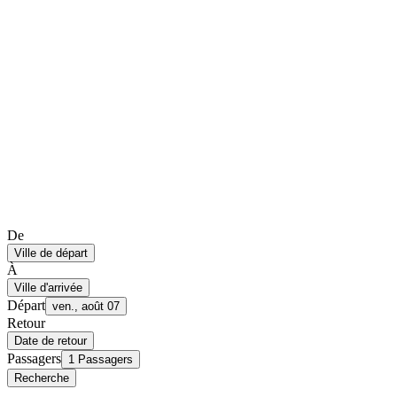
De
Ville de départ
À
Ville d'arrivée
Départ
ven., août 07
Retour
Date de retour
Passagers
1 Passagers
Recherche