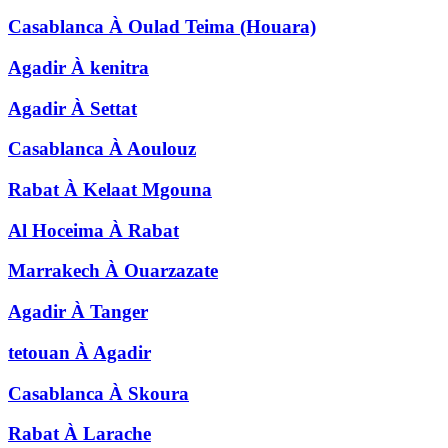
Casablanca
À
Oulad Teima (Houara)
Agadir
À
kenitra
Agadir
À
Settat
Casablanca
À
Aoulouz
Rabat
À
Kelaat Mgouna
Al Hoceima
À
Rabat
Marrakech
À
Ouarzazate
Agadir
À
Tanger
tetouan
À
Agadir
Casablanca
À
Skoura
Rabat
À
Larache