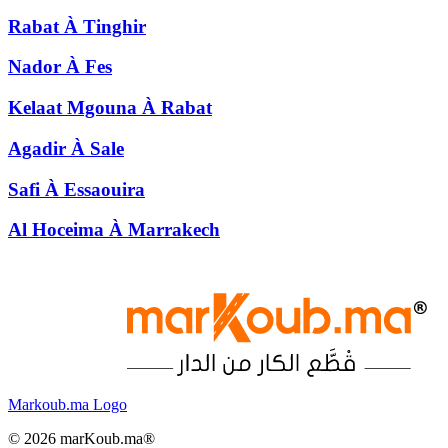
Rabat
À
Tinghir
Nador
À
Fes
Kelaat Mgouna
À
Rabat
Agadir
À
Sale
Safi
À
Essaouira
Al Hoceima
À
Marrakech
Markoub.ma Logo
©
2026
marKoub.ma®