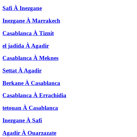
Safi
À
Inezgane
Inezgane
À
Marrakech
Casablanca
À
Tiznit
el jadida
À
Agadir
Casablanca
À
Meknes
Settat
À
Agadir
Berkane
À
Casablanca
Casablanca
À
Errachidia
tetouan
À
Casablanca
Inezgane
À
Safi
Agadir
À
Ouarzazate