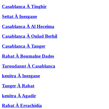
Casablanca
À
Tinghir
Settat
À
Inezgane
Casablanca
À
Al Hoceima
Casablanca
À
Oulad Berhil
Casablanca
À
Tanger
Rabat
À
Boumalne Dades
Taroudannt
À
Casablanca
kenitra
À
Inezgane
Tanger
À
Rabat
kenitra
À
Agadir
Rabat
À
Errachidia