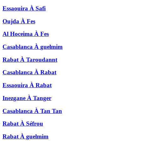
Essaouira
À
Safi
Oujda
À
Fes
Al Hoceima
À
Fes
Casablanca
À
guelmim
Rabat
À
Taroudannt
Casablanca
À
Rabat
Essaouira
À
Rabat
Inezgane
À
Tanger
Casablanca
À
Tan Tan
Rabat
À
Séfrou
Rabat
À
guelmim