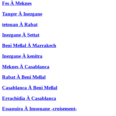
Fes
À
Meknes
Tanger
À
Inezgane
tetouan
À
Rabat
Inezgane
À
Settat
Beni Mellal
À
Marrakech
Inezgane
À
kenitra
Meknes
À
Casablanca
Rabat
À
Beni Mellal
Casablanca
À
Beni Mellal
Errachidia
À
Casablanca
Essaouira
À
Imsouane -croisement-