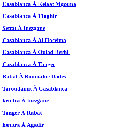
Casablanca
À
Kelaat Mgouna
Casablanca
À
Tinghir
Settat
À
Inezgane
Casablanca
À
Al Hoceima
Casablanca
À
Oulad Berhil
Casablanca
À
Tanger
Rabat
À
Boumalne Dades
Taroudannt
À
Casablanca
kenitra
À
Inezgane
Tanger
À
Rabat
kenitra
À
Agadir