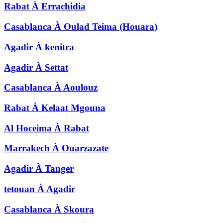
Rabat
À
Errachidia
Casablanca
À
Oulad Teima (Houara)
Agadir
À
kenitra
Agadir
À
Settat
Casablanca
À
Aoulouz
Rabat
À
Kelaat Mgouna
Al Hoceima
À
Rabat
Marrakech
À
Ouarzazate
Agadir
À
Tanger
tetouan
À
Agadir
Casablanca
À
Skoura