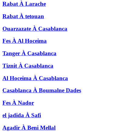
Rabat
À
Larache
Rabat
À
tetouan
Ouarzazate
À
Casablanca
Fes
À
Al Hoceima
Tanger
À
Casablanca
Tiznit
À
Casablanca
Al Hoceima
À
Casablanca
Casablanca
À
Boumalne Dades
Fes
À
Nador
el jadida
À
Safi
Agadir
À
Beni Mellal