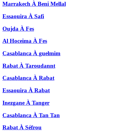
Marrakech
À
Beni Mellal
Essaouira
À
Safi
Oujda
À
Fes
Al Hoceima
À
Fes
Casablanca
À
guelmim
Rabat
À
Taroudannt
Casablanca
À
Rabat
Essaouira
À
Rabat
Inezgane
À
Tanger
Casablanca
À
Tan Tan
Rabat
À
Séfrou