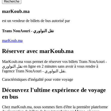
Recherche
marKoub.ma
est un vendeur de billets de bus autorisé par
Trans NouAouri - نقل النواوري
marKoub.ma
Réserver avec
marKoub.ma
MarKoub.ma
vous permet de réserver vos billets
Trans NouAouri -
نقل النواوري
en ligne en
2 minutes
sans avoir à vous rendre à
l'agence
Trans NouAouri - نقل النواوري
.
Caractéristiques d'inégalité pour votre voyage
Découvrez l'ultime
expérience de voyage
en bus
Chez
marKoub.ma
, nous sommes fiers d'être la
première plateforme