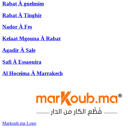
Rabat
À
guelmim
Rabat
À
Tinghir
Nador
À
Fes
Kelaat Mgouna
À
Rabat
Agadir
À
Sale
Safi
À
Essaouira
Al Hoceima
À
Marrakech
Markoub.ma Logo