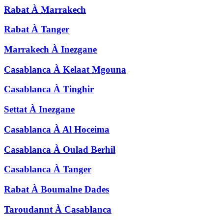
Rabat
À
Marrakech
Rabat
À
Tanger
Marrakech
À
Inezgane
Casablanca
À
Kelaat Mgouna
Casablanca
À
Tinghir
Settat
À
Inezgane
Casablanca
À
Al Hoceima
Casablanca
À
Oulad Berhil
Casablanca
À
Tanger
Rabat
À
Boumalne Dades
Taroudannt
À
Casablanca