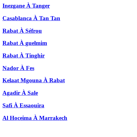
Inezgane
À
Tanger
Casablanca
À
Tan Tan
Rabat
À
Séfrou
Rabat
À
guelmim
Rabat
À
Tinghir
Nador
À
Fes
Kelaat Mgouna
À
Rabat
Agadir
À
Sale
Safi
À
Essaouira
Al Hoceima
À
Marrakech