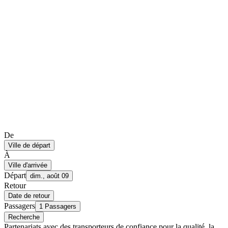
De
Ville de départ
À
Ville d'arrivée
Départ
dim., août 09
Retour
Date de retour
Passagers
1 Passagers
Recherche
Partenariats avec des transporteurs de confiance pour la qualité, la