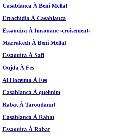
Casablanca
À
Beni Mellal
Errachidia
À
Casablanca
Essaouira
À
Imsouane -croisement-
Marrakech
À
Beni Mellal
Essaouira
À
Safi
Oujda
À
Fes
Al Hoceima
À
Fes
Casablanca
À
guelmim
Rabat
À
Taroudannt
Casablanca
À
Rabat
Essaouira
À
Rabat