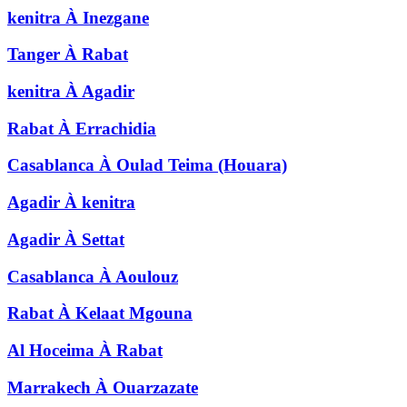
kenitra
À
Inezgane
Tanger
À
Rabat
kenitra
À
Agadir
Rabat
À
Errachidia
Casablanca
À
Oulad Teima (Houara)
Agadir
À
kenitra
Agadir
À
Settat
Casablanca
À
Aoulouz
Rabat
À
Kelaat Mgouna
Al Hoceima
À
Rabat
Marrakech
À
Ouarzazate