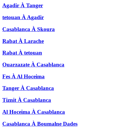
Agadir
À
Tanger
tetouan
À
Agadir
Casablanca
À
Skoura
Rabat
À
Larache
Rabat
À
tetouan
Ouarzazate
À
Casablanca
Fes
À
Al Hoceima
Tanger
À
Casablanca
Tiznit
À
Casablanca
Al Hoceima
À
Casablanca
Casablanca
À
Boumalne Dades