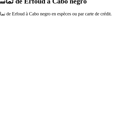
Réservez vos billets de bus Tamassint - تماسينت de
Erfoud
à
Cabo negro
تماسين
de
Erfoud
à
Cabo negro
en espèces ou par carte de crédit.