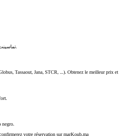
amassint - تماسينت
.
obus, Tassaout, Jana, STCR, ...). Obtenez le meilleur prix et
ort.
o negro.
s confirmerez votre réservation sur marKoub.ma