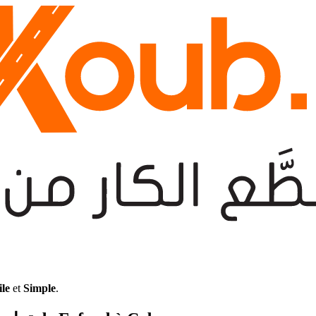
ile
et
Simple
.