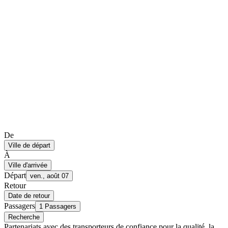
De
Ville de départ
À
Ville d'arrivée
Départ
ven., août 07
Retour
Date de retour
Passagers
1 Passagers
Recherche
Partenariats avec des transporteurs de confiance pour la qualité, la