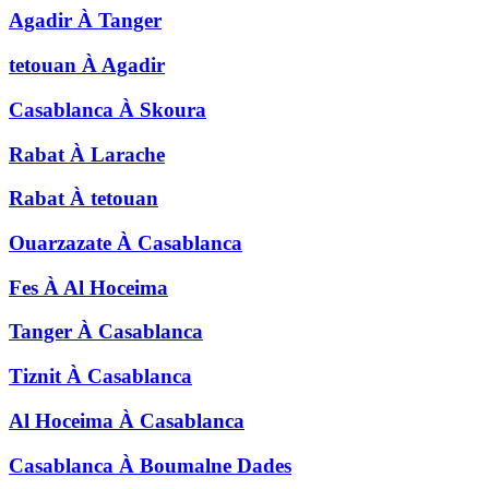
Agadir
À
Tanger
tetouan
À
Agadir
Casablanca
À
Skoura
Rabat
À
Larache
Rabat
À
tetouan
Ouarzazate
À
Casablanca
Fes
À
Al Hoceima
Tanger
À
Casablanca
Tiznit
À
Casablanca
Al Hoceima
À
Casablanca
Casablanca
À
Boumalne Dades