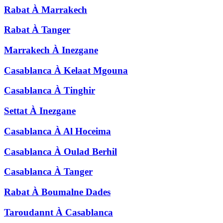
Rabat
À
Marrakech
Rabat
À
Tanger
Marrakech
À
Inezgane
Casablanca
À
Kelaat Mgouna
Casablanca
À
Tinghir
Settat
À
Inezgane
Casablanca
À
Al Hoceima
Casablanca
À
Oulad Berhil
Casablanca
À
Tanger
Rabat
À
Boumalne Dades
Taroudannt
À
Casablanca