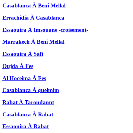
Casablanca
À
Beni Mellal
Errachidia
À
Casablanca
Essaouira
À
Imsouane -croisement-
Marrakech
À
Beni Mellal
Essaouira
À
Safi
Oujda
À
Fes
Al Hoceima
À
Fes
Casablanca
À
guelmim
Rabat
À
Taroudannt
Casablanca
À
Rabat
Essaouira
À
Rabat