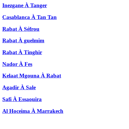
Inezgane
À
Tanger
Casablanca
À
Tan Tan
Rabat
À
Séfrou
Rabat
À
guelmim
Rabat
À
Tinghir
Nador
À
Fes
Kelaat Mgouna
À
Rabat
Agadir
À
Sale
Safi
À
Essaouira
Al Hoceima
À
Marrakech