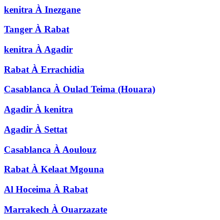
kenitra
À
Inezgane
Tanger
À
Rabat
kenitra
À
Agadir
Rabat
À
Errachidia
Casablanca
À
Oulad Teima (Houara)
Agadir
À
kenitra
Agadir
À
Settat
Casablanca
À
Aoulouz
Rabat
À
Kelaat Mgouna
Al Hoceima
À
Rabat
Marrakech
À
Ouarzazate