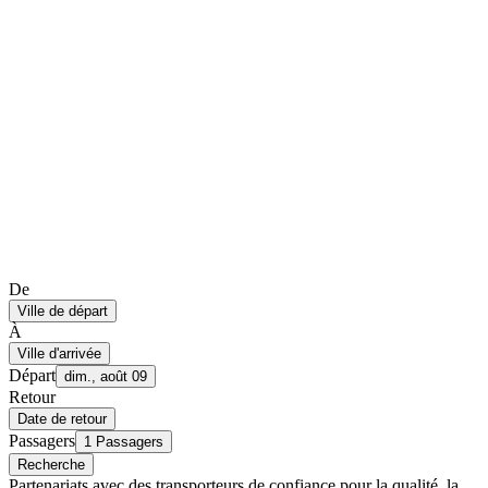
De
Ville de départ
À
Ville d'arrivée
Départ
dim., août 09
Retour
Date de retour
Passagers
1 Passagers
Recherche
Partenariats avec des transporteurs de confiance pour la qualité, la