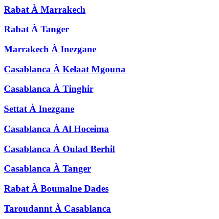
Rabat
À
Marrakech
Rabat
À
Tanger
Marrakech
À
Inezgane
Casablanca
À
Kelaat Mgouna
Casablanca
À
Tinghir
Settat
À
Inezgane
Casablanca
À
Al Hoceima
Casablanca
À
Oulad Berhil
Casablanca
À
Tanger
Rabat
À
Boumalne Dades
Taroudannt
À
Casablanca