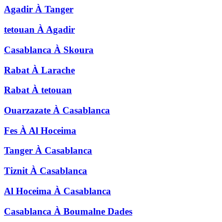
Agadir
À
Tanger
tetouan
À
Agadir
Casablanca
À
Skoura
Rabat
À
Larache
Rabat
À
tetouan
Ouarzazate
À
Casablanca
Fes
À
Al Hoceima
Tanger
À
Casablanca
Tiznit
À
Casablanca
Al Hoceima
À
Casablanca
Casablanca
À
Boumalne Dades