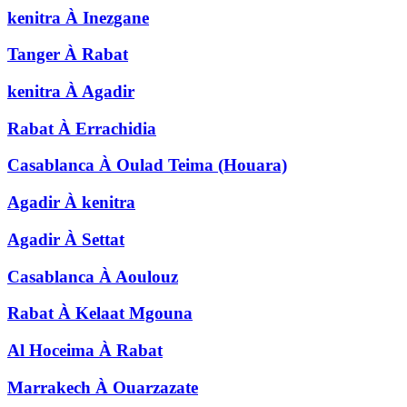
kenitra
À
Inezgane
Tanger
À
Rabat
kenitra
À
Agadir
Rabat
À
Errachidia
Casablanca
À
Oulad Teima (Houara)
Agadir
À
kenitra
Agadir
À
Settat
Casablanca
À
Aoulouz
Rabat
À
Kelaat Mgouna
Al Hoceima
À
Rabat
Marrakech
À
Ouarzazate