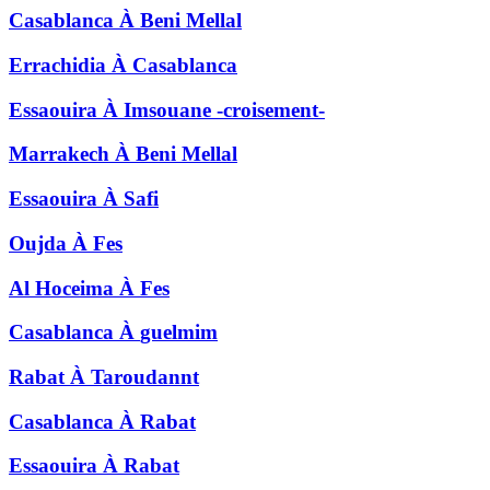
Casablanca
À
Beni Mellal
Errachidia
À
Casablanca
Essaouira
À
Imsouane -croisement-
Marrakech
À
Beni Mellal
Essaouira
À
Safi
Oujda
À
Fes
Al Hoceima
À
Fes
Casablanca
À
guelmim
Rabat
À
Taroudannt
Casablanca
À
Rabat
Essaouira
À
Rabat