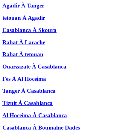
Agadir
À
Tanger
tetouan
À
Agadir
Casablanca
À
Skoura
Rabat
À
Larache
Rabat
À
tetouan
Ouarzazate
À
Casablanca
Fes
À
Al Hoceima
Tanger
À
Casablanca
Tiznit
À
Casablanca
Al Hoceima
À
Casablanca
Casablanca
À
Boumalne Dades