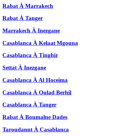
Rabat
À
Marrakech
Rabat
À
Tanger
Marrakech
À
Inezgane
Casablanca
À
Kelaat Mgouna
Casablanca
À
Tinghir
Settat
À
Inezgane
Casablanca
À
Al Hoceima
Casablanca
À
Oulad Berhil
Casablanca
À
Tanger
Rabat
À
Boumalne Dades
Taroudannt
À
Casablanca