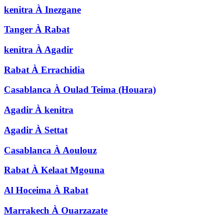
kenitra
À
Inezgane
Tanger
À
Rabat
kenitra
À
Agadir
Rabat
À
Errachidia
Casablanca
À
Oulad Teima (Houara)
Agadir
À
kenitra
Agadir
À
Settat
Casablanca
À
Aoulouz
Rabat
À
Kelaat Mgouna
Al Hoceima
À
Rabat
Marrakech
À
Ouarzazate