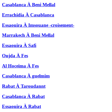
Casablanca
À
Beni Mellal
Errachidia
À
Casablanca
Essaouira
À
Imsouane -croisement-
Marrakech
À
Beni Mellal
Essaouira
À
Safi
Oujda
À
Fes
Al Hoceima
À
Fes
Casablanca
À
guelmim
Rabat
À
Taroudannt
Casablanca
À
Rabat
Essaouira
À
Rabat