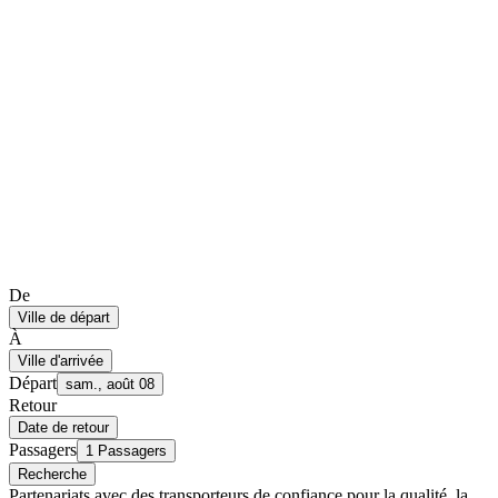
De
Ville de départ
À
Ville d'arrivée
Départ
sam., août 08
Retour
Date de retour
Passagers
1 Passagers
Recherche
Partenariats avec des transporteurs de confiance pour la qualité, la