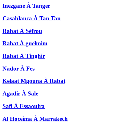
Inezgane
À
Tanger
Casablanca
À
Tan Tan
Rabat
À
Séfrou
Rabat
À
guelmim
Rabat
À
Tinghir
Nador
À
Fes
Kelaat Mgouna
À
Rabat
Agadir
À
Sale
Safi
À
Essaouira
Al Hoceima
À
Marrakech