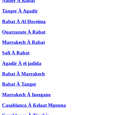
Nador
À
Rabat
Tanger
À
Agadir
Rabat
À
Al Hoceima
Ouarzazate
À
Rabat
Marrakech
À
Rabat
Safi
À
Rabat
Agadir
À
el jadida
Rabat
À
Marrakech
Rabat
À
Tanger
Marrakech
À
Inezgane
Casablanca
À
Kelaat Mgouna