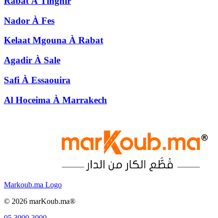
Rabat
À
Tinghir
Nador
À
Fes
Kelaat Mgouna
À
Rabat
Agadir
À
Sale
Safi
À
Essaouira
Al Hoceima
À
Marrakech
Markoub.ma Logo
©
2026
marKoub.ma®
05 3000 3000