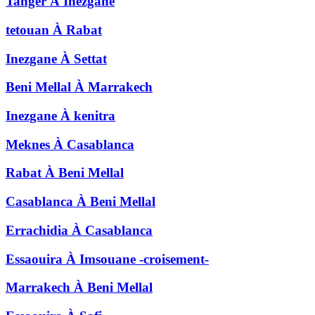
Tanger
À
Inezgane
tetouan
À
Rabat
Inezgane
À
Settat
Beni Mellal
À
Marrakech
Inezgane
À
kenitra
Meknes
À
Casablanca
Rabat
À
Beni Mellal
Casablanca
À
Beni Mellal
Errachidia
À
Casablanca
Essaouira
À
Imsouane -croisement-
Marrakech
À
Beni Mellal