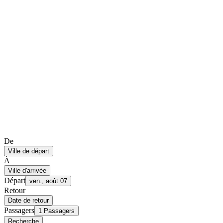
De
Ville de départ
À
Ville d'arrivée
Départ
ven., août 07
Retour
Date de retour
Passagers
1 Passagers
Recherche