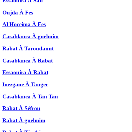
Essaouira
À
Safi
Oujda
À
Fes
Al Hoceima
À
Fes
Casablanca
À
guelmim
Rabat
À
Taroudannt
Casablanca
À
Rabat
Essaouira
À
Rabat
Inezgane
À
Tanger
Casablanca
À
Tan Tan
Rabat
À
Séfrou
Rabat
À
guelmim