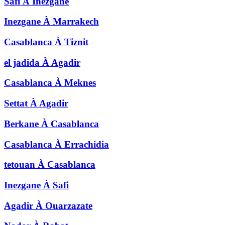
Safi
À
Inezgane
Inezgane
À
Marrakech
Casablanca
À
Tiznit
el jadida
À
Agadir
Casablanca
À
Meknes
Settat
À
Agadir
Berkane
À
Casablanca
Casablanca
À
Errachidia
tetouan
À
Casablanca
Inezgane
À
Safi
Agadir
À
Ouarzazate