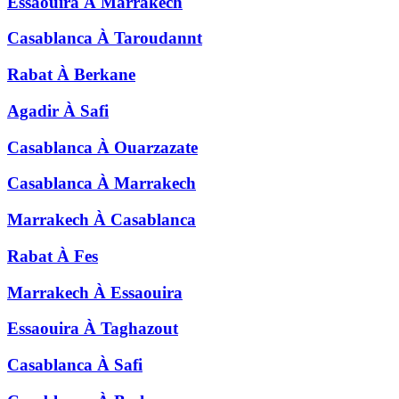
Essaouira
À
Marrakech
Casablanca
À
Taroudannt
Rabat
À
Berkane
Agadir
À
Safi
Casablanca
À
Ouarzazate
Casablanca
À
Marrakech
Marrakech
À
Casablanca
Rabat
À
Fes
Marrakech
À
Essaouira
Essaouira
À
Taghazout
Casablanca
À
Safi