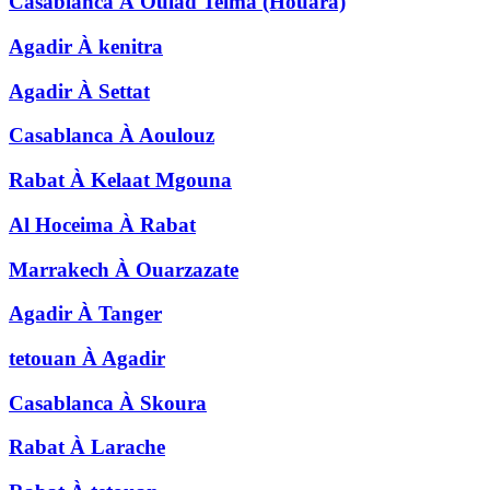
Casablanca
À
Oulad Teima (Houara)
Agadir
À
kenitra
Agadir
À
Settat
Casablanca
À
Aoulouz
Rabat
À
Kelaat Mgouna
Al Hoceima
À
Rabat
Marrakech
À
Ouarzazate
Agadir
À
Tanger
tetouan
À
Agadir
Casablanca
À
Skoura
Rabat
À
Larache