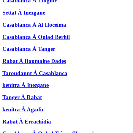
Casablanca
À
Tinghir
Settat
À
Inezgane
Casablanca
À
Al Hoceima
Casablanca
À
Oulad Berhil
Casablanca
À
Tanger
Rabat
À
Boumalne Dades
Taroudannt
À
Casablanca
kenitra
À
Inezgane
Tanger
À
Rabat
kenitra
À
Agadir
Rabat
À
Errachidia