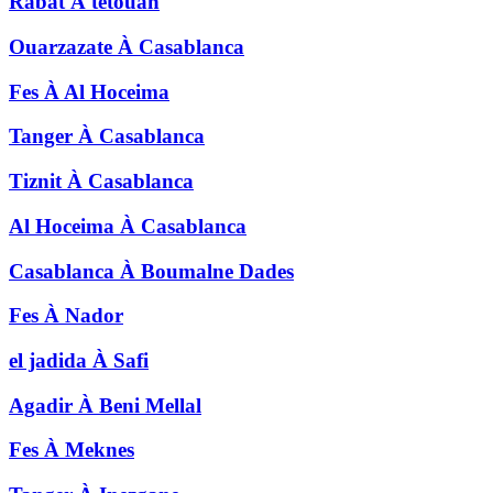
Rabat
À
tetouan
Ouarzazate
À
Casablanca
Fes
À
Al Hoceima
Tanger
À
Casablanca
Tiznit
À
Casablanca
Al Hoceima
À
Casablanca
Casablanca
À
Boumalne Dades
Fes
À
Nador
el jadida
À
Safi
Agadir
À
Beni Mellal
Fes
À
Meknes