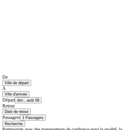
De
Ville de départ
À
Ville d'arrivée
Départ
dim., août 09
Retour
Date de retour
Passagers
1 Passagers
Recherche
Partenariats avec des transporteurs de confiance pour la qualité, la