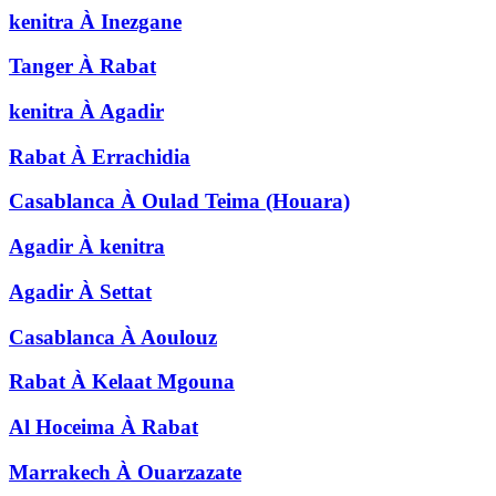
kenitra
À
Inezgane
Tanger
À
Rabat
kenitra
À
Agadir
Rabat
À
Errachidia
Casablanca
À
Oulad Teima (Houara)
Agadir
À
kenitra
Agadir
À
Settat
Casablanca
À
Aoulouz
Rabat
À
Kelaat Mgouna
Al Hoceima
À
Rabat
Marrakech
À
Ouarzazate