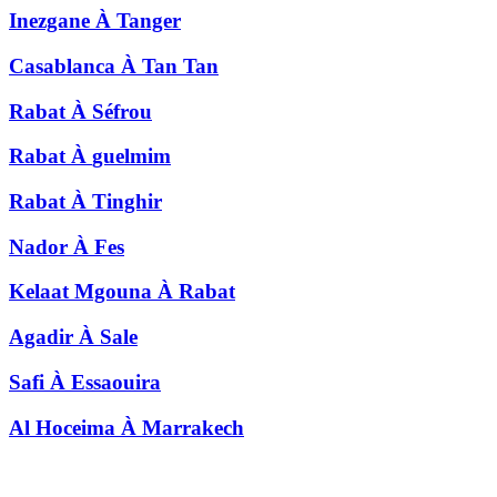
Inezgane
À
Tanger
Casablanca
À
Tan Tan
Rabat
À
Séfrou
Rabat
À
guelmim
Rabat
À
Tinghir
Nador
À
Fes
Kelaat Mgouna
À
Rabat
Agadir
À
Sale
Safi
À
Essaouira
Al Hoceima
À
Marrakech