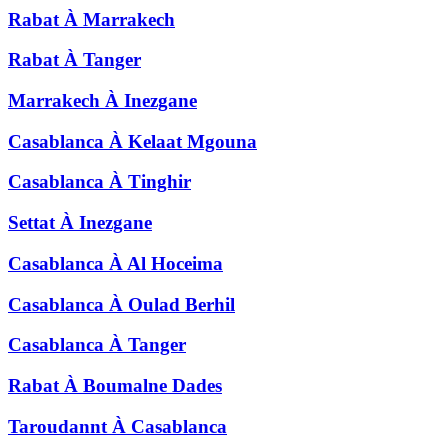
Rabat
À
Marrakech
Rabat
À
Tanger
Marrakech
À
Inezgane
Casablanca
À
Kelaat Mgouna
Casablanca
À
Tinghir
Settat
À
Inezgane
Casablanca
À
Al Hoceima
Casablanca
À
Oulad Berhil
Casablanca
À
Tanger
Rabat
À
Boumalne Dades
Taroudannt
À
Casablanca