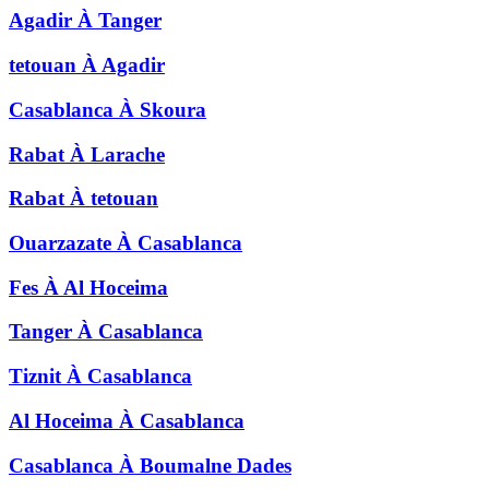
Agadir
À
Tanger
tetouan
À
Agadir
Casablanca
À
Skoura
Rabat
À
Larache
Rabat
À
tetouan
Ouarzazate
À
Casablanca
Fes
À
Al Hoceima
Tanger
À
Casablanca
Tiznit
À
Casablanca
Al Hoceima
À
Casablanca
Casablanca
À
Boumalne Dades