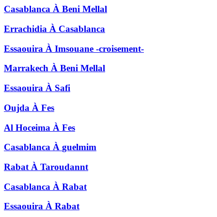
Casablanca
À
Beni Mellal
Errachidia
À
Casablanca
Essaouira
À
Imsouane -croisement-
Marrakech
À
Beni Mellal
Essaouira
À
Safi
Oujda
À
Fes
Al Hoceima
À
Fes
Casablanca
À
guelmim
Rabat
À
Taroudannt
Casablanca
À
Rabat
Essaouira
À
Rabat