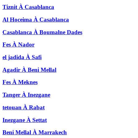
Tiznit
À
Casablanca
Al Hoceima
À
Casablanca
Casablanca
À
Boumalne Dades
Fes
À
Nador
el jadida
À
Safi
Agadir
À
Beni Mellal
Fes
À
Meknes
Tanger
À
Inezgane
tetouan
À
Rabat
Inezgane
À
Settat
Beni Mellal
À
Marrakech