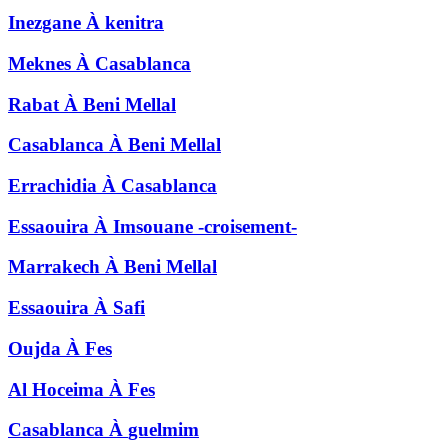
Inezgane
À
kenitra
Meknes
À
Casablanca
Rabat
À
Beni Mellal
Casablanca
À
Beni Mellal
Errachidia
À
Casablanca
Essaouira
À
Imsouane -croisement-
Marrakech
À
Beni Mellal
Essaouira
À
Safi
Oujda
À
Fes
Al Hoceima
À
Fes
Casablanca
À
guelmim