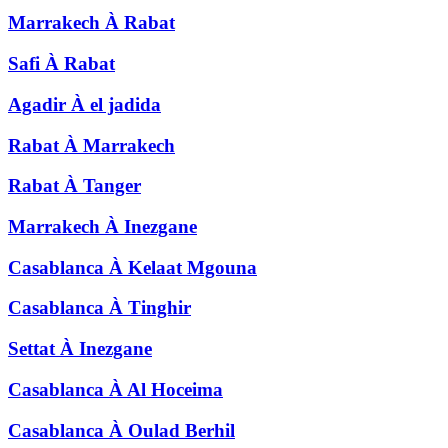
Marrakech
À
Rabat
Safi
À
Rabat
Agadir
À
el jadida
Rabat
À
Marrakech
Rabat
À
Tanger
Marrakech
À
Inezgane
Casablanca
À
Kelaat Mgouna
Casablanca
À
Tinghir
Settat
À
Inezgane
Casablanca
À
Al Hoceima
Casablanca
À
Oulad Berhil