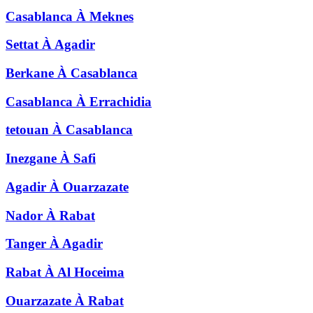
Casablanca
À
Meknes
Settat
À
Agadir
Berkane
À
Casablanca
Casablanca
À
Errachidia
tetouan
À
Casablanca
Inezgane
À
Safi
Agadir
À
Ouarzazate
Nador
À
Rabat
Tanger
À
Agadir
Rabat
À
Al Hoceima
Ouarzazate
À
Rabat