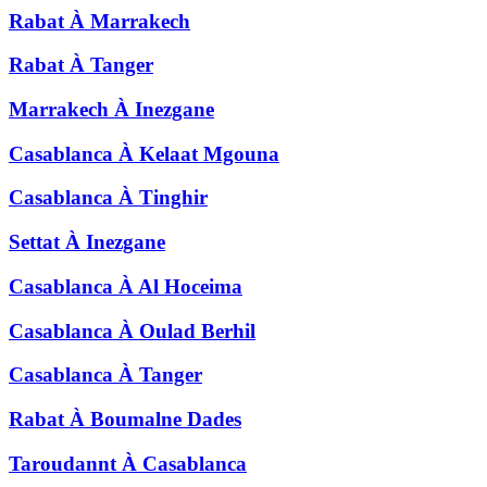
Rabat
À
Marrakech
Rabat
À
Tanger
Marrakech
À
Inezgane
Casablanca
À
Kelaat Mgouna
Casablanca
À
Tinghir
Settat
À
Inezgane
Casablanca
À
Al Hoceima
Casablanca
À
Oulad Berhil
Casablanca
À
Tanger
Rabat
À
Boumalne Dades
Taroudannt
À
Casablanca