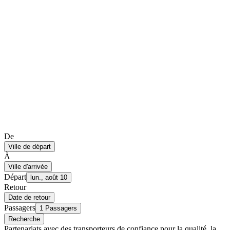
De
Ville de départ
À
Ville d'arrivée
Départ
lun., août 10
Retour
Date de retour
Passagers
1 Passagers
Recherche
Partenariats avec des transporteurs de confiance pour la qualité, la