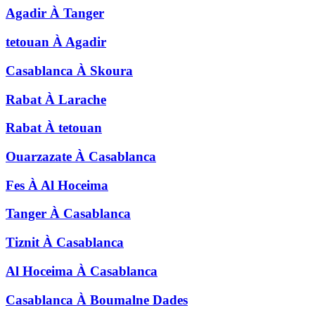
Agadir
À
Tanger
tetouan
À
Agadir
Casablanca
À
Skoura
Rabat
À
Larache
Rabat
À
tetouan
Ouarzazate
À
Casablanca
Fes
À
Al Hoceima
Tanger
À
Casablanca
Tiznit
À
Casablanca
Al Hoceima
À
Casablanca
Casablanca
À
Boumalne Dades