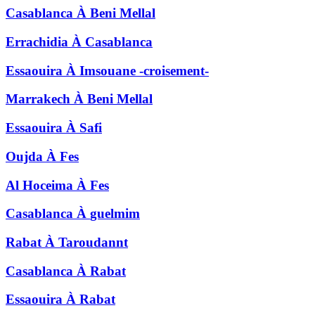
Casablanca
À
Beni Mellal
Errachidia
À
Casablanca
Essaouira
À
Imsouane -croisement-
Marrakech
À
Beni Mellal
Essaouira
À
Safi
Oujda
À
Fes
Al Hoceima
À
Fes
Casablanca
À
guelmim
Rabat
À
Taroudannt
Casablanca
À
Rabat
Essaouira
À
Rabat