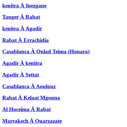
kenitra
À
Inezgane
Tanger
À
Rabat
kenitra
À
Agadir
Rabat
À
Errachidia
Casablanca
À
Oulad Teima (Houara)
Agadir
À
kenitra
Agadir
À
Settat
Casablanca
À
Aoulouz
Rabat
À
Kelaat Mgouna
Al Hoceima
À
Rabat
Marrakech
À
Ouarzazate