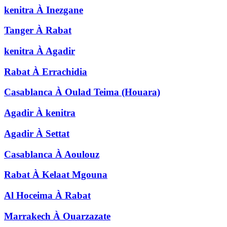
kenitra
À
Inezgane
Tanger
À
Rabat
kenitra
À
Agadir
Rabat
À
Errachidia
Casablanca
À
Oulad Teima (Houara)
Agadir
À
kenitra
Agadir
À
Settat
Casablanca
À
Aoulouz
Rabat
À
Kelaat Mgouna
Al Hoceima
À
Rabat
Marrakech
À
Ouarzazate