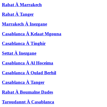
Rabat
À
Marrakech
Rabat
À
Tanger
Marrakech
À
Inezgane
Casablanca
À
Kelaat Mgouna
Casablanca
À
Tinghir
Settat
À
Inezgane
Casablanca
À
Al Hoceima
Casablanca
À
Oulad Berhil
Casablanca
À
Tanger
Rabat
À
Boumalne Dades
Taroudannt
À
Casablanca