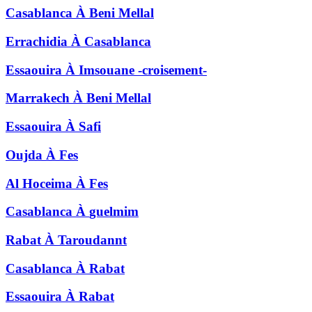
Casablanca
À
Beni Mellal
Errachidia
À
Casablanca
Essaouira
À
Imsouane -croisement-
Marrakech
À
Beni Mellal
Essaouira
À
Safi
Oujda
À
Fes
Al Hoceima
À
Fes
Casablanca
À
guelmim
Rabat
À
Taroudannt
Casablanca
À
Rabat
Essaouira
À
Rabat