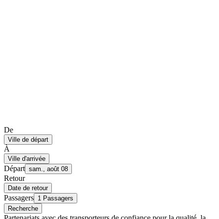
De
Ville de départ
À
Ville d'arrivée
Départ
sam., août 08
Retour
Date de retour
Passagers
1 Passagers
Recherche
Partenariats avec des transporteurs de confiance pour la qualité, la