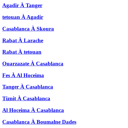
Agadir
À
Tanger
tetouan
À
Agadir
Casablanca
À
Skoura
Rabat
À
Larache
Rabat
À
tetouan
Ouarzazate
À
Casablanca
Fes
À
Al Hoceima
Tanger
À
Casablanca
Tiznit
À
Casablanca
Al Hoceima
À
Casablanca
Casablanca
À
Boumalne Dades