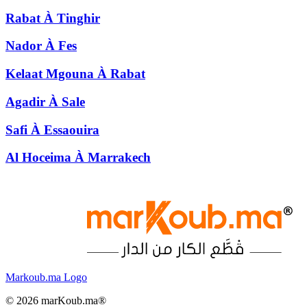
Rabat
À
Tinghir
Nador
À
Fes
Kelaat Mgouna
À
Rabat
Agadir
À
Sale
Safi
À
Essaouira
Al Hoceima
À
Marrakech
Markoub.ma Logo
©
2026
marKoub.ma®