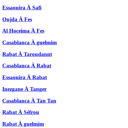
Essaouira
À
Safi
Oujda
À
Fes
Al Hoceima
À
Fes
Casablanca
À
guelmim
Rabat
À
Taroudannt
Casablanca
À
Rabat
Essaouira
À
Rabat
Inezgane
À
Tanger
Casablanca
À
Tan Tan
Rabat
À
Séfrou
Rabat
À
guelmim