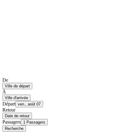
De
Ville de départ
À
Ville d'arrivée
Départ
ven., août 07
Retour
Date de retour
Passagers
1 Passagers
Recherche