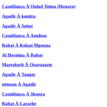
Casablanca
À
Oulad Teima (Houara)
Agadir
À
kenitra
Agadir
À
Settat
Casablanca
À
Aoulouz
Rabat
À
Kelaat Mgouna
Al Hoceima
À
Rabat
Marrakech
À
Ouarzazate
Agadir
À
Tanger
tetouan
À
Agadir
Casablanca
À
Skoura
Rabat
À
Larache