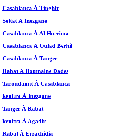
Casablanca
À
Tinghir
Settat
À
Inezgane
Casablanca
À
Al Hoceima
Casablanca
À
Oulad Berhil
Casablanca
À
Tanger
Rabat
À
Boumalne Dades
Taroudannt
À
Casablanca
kenitra
À
Inezgane
Tanger
À
Rabat
kenitra
À
Agadir
Rabat
À
Errachidia