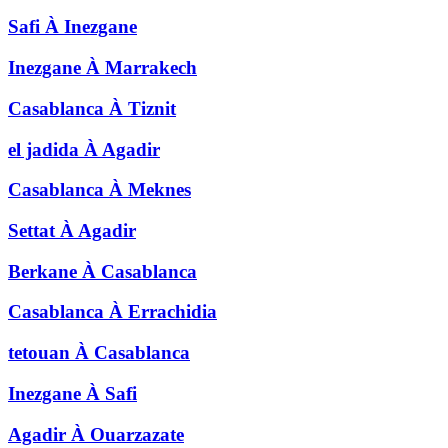
Safi
À
Inezgane
Inezgane
À
Marrakech
Casablanca
À
Tiznit
el jadida
À
Agadir
Casablanca
À
Meknes
Settat
À
Agadir
Berkane
À
Casablanca
Casablanca
À
Errachidia
tetouan
À
Casablanca
Inezgane
À
Safi
Agadir
À
Ouarzazate