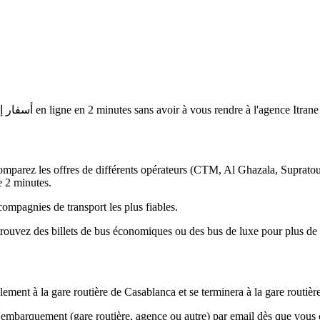
age - أسفار إثران
en ligne en
2 minutes
sans avoir à vous rendre à l'agence
arez les offres de différents opérateurs (CTM, Al Ghazala, Supratours
e 2 minutes.
compagnies de transport les plus fiables.
uvez des billets de bus économiques ou des bus de luxe pour plus de 
ent à la gare routière de Casablanca et se terminera à la gare routièr
d'embarquement (gare routière, agence ou autre) par email dès que vou