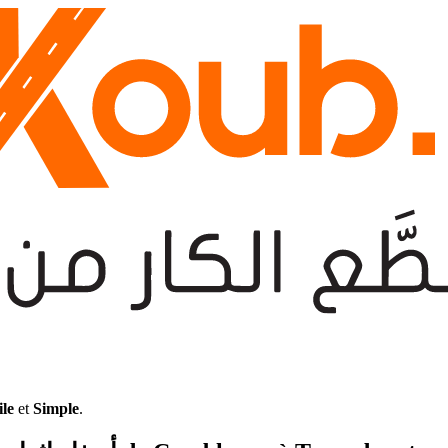
ile
et
Simple
.