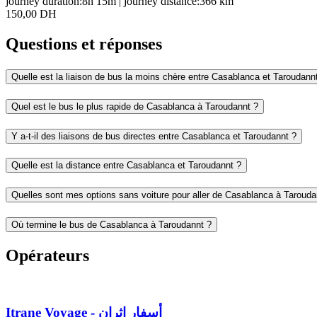
journey duration:
8h 15m
|
journey distance:
366
km
150,00 DH
Questions et réponses
Quelle est la liaison de bus la moins chère entre Casablanca et Taroudann
Quel est le bus le plus rapide de Casablanca à Taroudannt ?
Y a-t-il des liaisons de bus directes entre Casablanca et Taroudannt ?
Quelle est la distance entre Casablanca et Taroudannt ?
Quelles sont mes options sans voiture pour aller de Casablanca à Tarouda
Où termine le bus de Casablanca à Taroudannt ?
Opérateurs
Itrane Voyage - أسفار إثران