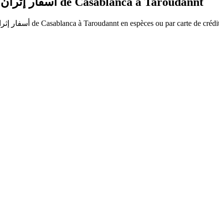
Réservez vos billets de bus Itrane Voyage - أسفار إثران de
Casablanca
à
Taroudannt
e Voyage - أسفار إثران
de
Casablanca
à
Taroudannt
en espèces ou par carte de crédit