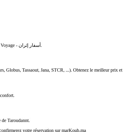
Itrane Voyage - أسفار إثران
.
, Globus, Tassaout, Jana, STCR, ...). Obtenez le meilleur prix et
confort.
e de Taroudannt.
s confirmerez votre réservation sur marKoub.ma